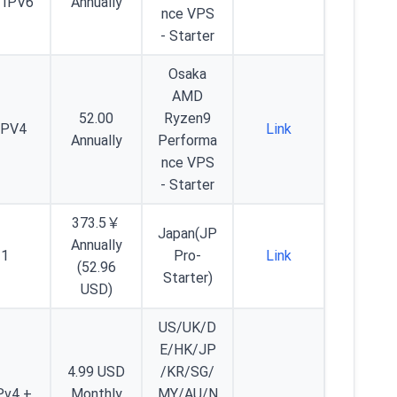
 IPV6
Annually
nce VPS
- Starter
Osaka
AMD
52.00
Ryzen9
IPV4
Link
Annually
Performa
nce VPS
- Starter
373.5￥
Japan(JP
Annually
1
Pro-
Link
(52.96
Starter)
USD)
US/UK/D
E/HK/JP
4.99 USD
/KR/SG/
Pv4 +
Monthly
MY/AU/N