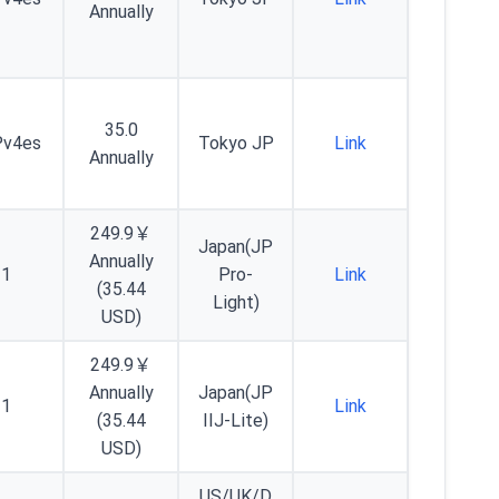
Annually
35.0
Pv4es
Tokyo JP
Link
Annually
249.9￥
Japan(JP
Annually
1
Pro-
Link
(35.44
Light)
USD)
249.9￥
Annually
Japan(JP
1
Link
(35.44
IIJ-Lite)
USD)
US/UK/D