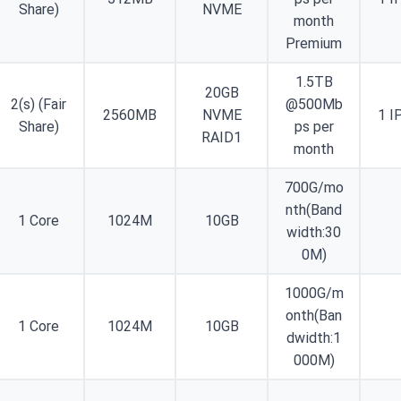
Share)
NVME
month
Premium
1.5TB
20GB
2(s) (Fair
@500Mb
2560MB
NVME
1 I
Share)
ps per
RAID1
month
700G/mo
nth(Band
1 Core
1024M
10GB
width:30
0M)
1000G/m
onth(Ban
1 Core
1024M
10GB
dwidth:1
000M)