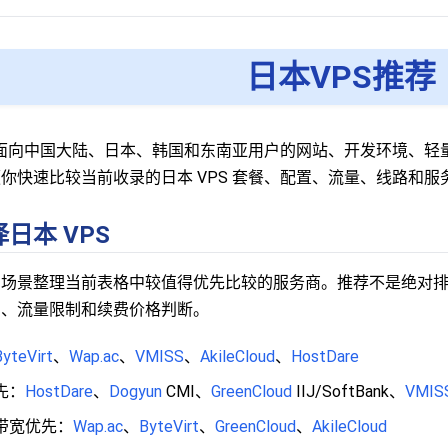
日本VPS推荐
适合面向中国大陆、日本、韩国和东南亚用户的网站、开发环境、
你快速比较当前收录的日本 VPS 套餐、配置、流量、线路和服
日本 VPS
场景整理当前表格中较值得优先比较的服务商。推荐不是绝对排名，购买前
由、流量限制和续费价格判断。
ByteVirt
、
Wap.ac
、
VMISS
、
AkileCloud
、
HostDare
先：
HostDare
、
Dogyun
CMI、
GreenCloud
IIJ/SoftBank、
VMIS
带宽优先：
Wap.ac
、
ByteVirt
、
GreenCloud
、
AkileCloud