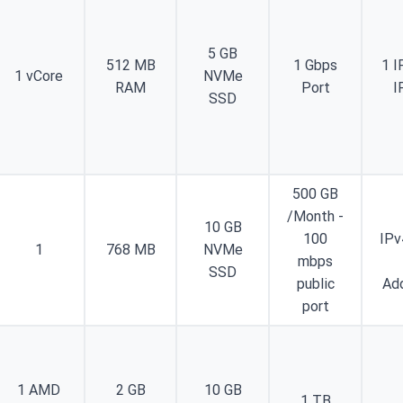
5 GB
512 MB
1 Gbps
1 I
1 vCore
NVMe
RAM
Port
I
SSD
500 GB
/Month -
10 GB
100
IPv
1
768 MB
NVMe
mbps
SSD
public
Ad
port
1 AMD
2 GB
10 GB
1 TB