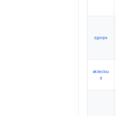
zgovps
akileclou
d