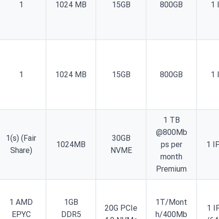
1
1024 MB
15GB
800GB
1 
1
1024 MB
15GB
800GB
1 
1 TB
@800Mb
1(s) (Fair
30GB
1024MB
ps per
1 I
Share)
NVME
month
Premium
1 AMD
1GB
1T/Mont
20G PCIe
1 I
EPYC
DDR5
h/400Mb