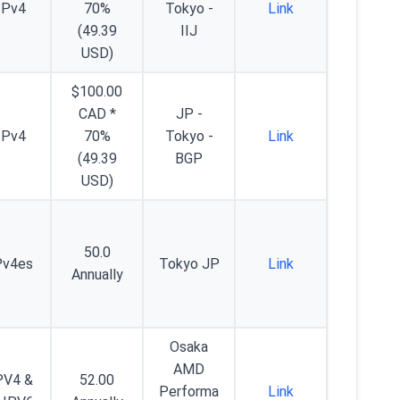
IPv4
70%
Tokyo -
Link
(49.39
IIJ
USD)
$100.00
CAD *
JP -
IPv4
70%
Tokyo -
Link
(49.39
BGP
USD)
50.0
Pv4es
Tokyo JP
Link
Annually
Osaka
AMD
PV4 &
52.00
Performa
Link