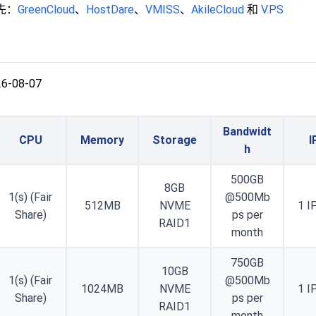
先：
GreenCloud
、
HostDare
、
VMISS
、
AkileCloud
和
V.PS
26-08-07
Bandwidt
CPU
Memory
Storage
I
h
500GB
8GB
1(s) (Fair
@500Mb
512MB
NVME
1 I
Share)
ps per
RAID1
month
750GB
10GB
1(s) (Fair
@500Mb
1024MB
NVME
1 I
Share)
ps per
RAID1
month