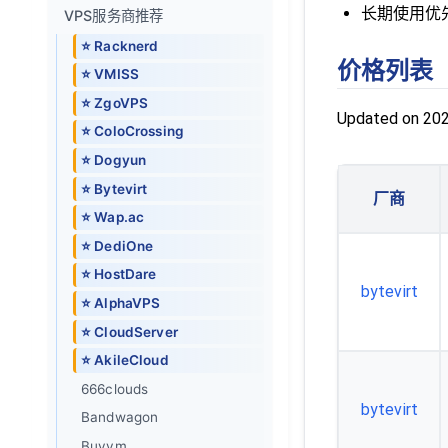
长期使用优
VPS服务商推荐
⭐ Racknerd
价格列表
⭐ VMISS
⭐ ZgoVPS
Updated on 20
⭐ ColoCrossing
⭐ Dogyun
⭐ Bytevirt
厂商
⭐ Wap.ac
⭐ DediOne
⭐ HostDare
bytevirt
⭐ AlphaVPS
⭐ CloudServer
⭐ AkileCloud
666clouds
bytevirt
Bandwagon
Buyvm