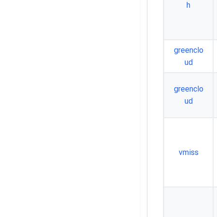
h
greenclo
ud
greenclo
ud
vmiss