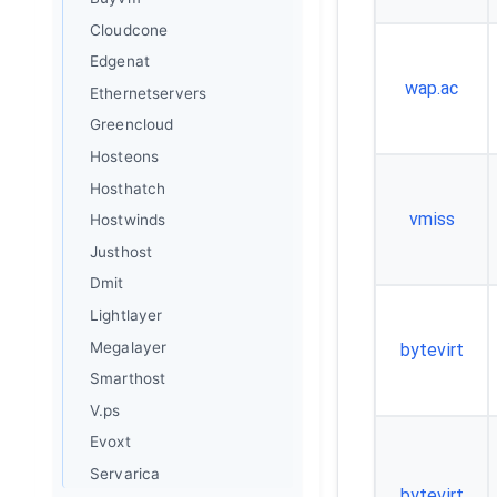
Cloudcone
Edgenat
wap.ac
Ethernetservers
Greencloud
Hosteons
Hosthatch
vmiss
Hostwinds
Justhost
Dmit
Lightlayer
Megalayer
bytevirt
Smarthost
V.ps
Evoxt
Servarica
bytevirt