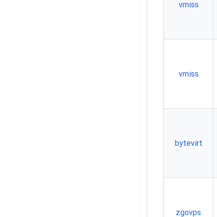
vmiss
vmiss
bytevirt
zgovps