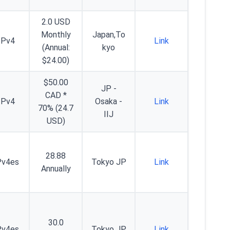
2.0 USD
Monthly
Japan,To
IPv4
Link
(Annual:
kyo
$24.00)
$50.00
JP -
CAD *
IPv4
Osaka -
Link
70% (24.7
IIJ
USD)
28.88
Pv4es
Tokyo JP
Link
Annually
30.0
Pv4es
Tokyo JP
Link