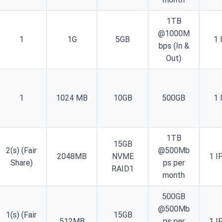
1TB
@1000M
1
1G
5GB
1 
bps (In &
Out)
1
1024 MB
10GB
500GB
1 
1TB
15GB
2(s) (Fair
@500Mb
2048MB
NVME
1 I
Share)
ps per
RAID1
month
500GB
@500Mb
1(s) (Fair
15GB
512MB
ps per
1 I