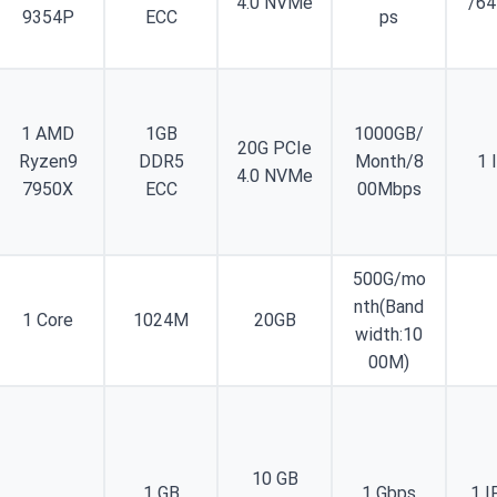
4.0 NVMe
/64
9354P
ECC
ps
1 AMD
1GB
1000GB/
20G PCIe
Ryzen9
DDR5
Month/8
1 
4.0 NVMe
7950X
ECC
00Mbps
500G/mo
nth(Band
1 Core
1024M
20GB
width:10
00M)
10 GB
1 GB
1 Gbps
1 I