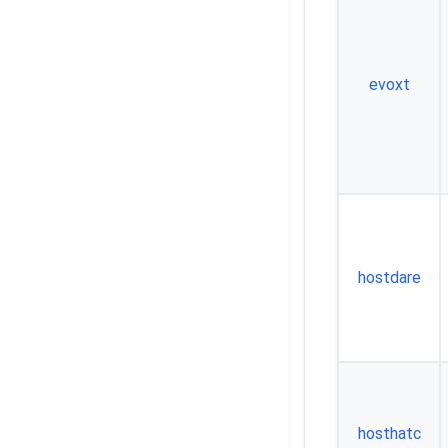
evoxt
hostdare
hosthatc