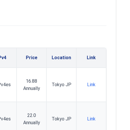
Pv4
Price
Location
Link
16.88
Pv4es
Tokyo JP
Link
Annually
22.0
Pv4es
Tokyo JP
Link
Annually