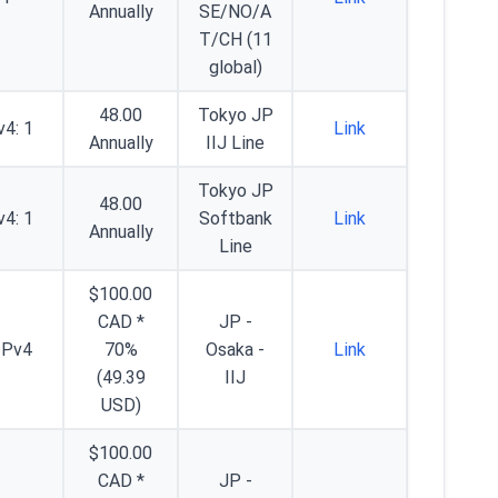
Annually
SE/NO/A
T/CH (11
global)
48.00
Tokyo JP
v4: 1
Link
Annually
IIJ Line
Tokyo JP
48.00
v4: 1
Softbank
Link
Annually
Line
$100.00
CAD *
JP -
IPv4
70%
Osaka -
Link
(49.39
IIJ
USD)
$100.00
CAD *
JP -