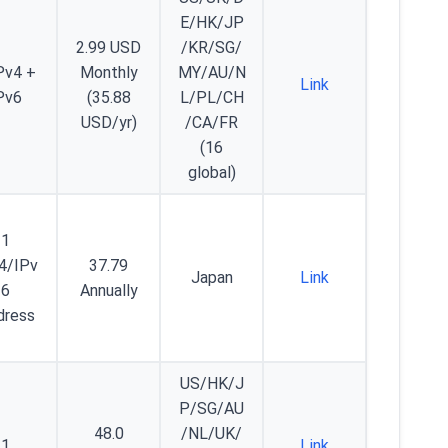
E/HK/JP
2.99 USD
/KR/SG/
Pv4 +
Monthly
MY/AU/N
Link
Pv6
(35.88
L/PL/CH
USD/yr)
/CA/FR
(16
global)
1
4/IPv
37.79
Japan
Link
6
Annually
dress
US/HK/J
P/SG/AU
48.0
/NL/UK/
1
Link