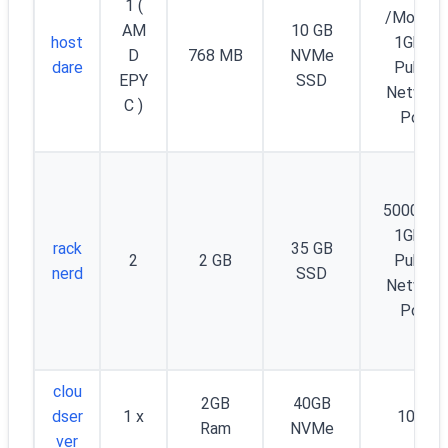
1 (
/Month -
AM
10 GB
host
1Gbps
D
768 MB
NVMe
dare
Public
EPY
SSD
Network
C )
Port
5000GB 
1Gbps
rack
35 GB
2
2 GB
Public
nerd
SSD
Network
Port
clou
2GB
40GB
dser
1 x
10TB
Ram
NVMe
ver