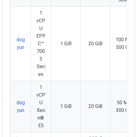
1
vCP
U
EPY
dog
100 Mbps
C™
1 GiB
20 GiB
yun
500 GB/
700
3
Seri
es
1
vCP
dog
U
50 Mbps
1 GiB
20 GiB
yun
Xeo
300 GB/
n®
E5