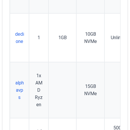
dedi
10GB
1
1GB
Unlimite
one
NVMe
1x
alph
AM
15GB
avp
D
NVMe
s
Ryz
en
500 GB