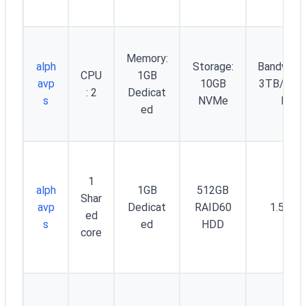
Memory:
alph
Storage:
Bandwidth
CPU
1GB
avp
10GB
3TB/mon
: 2
Dedicat
s
NVMe
h
ed
1
alph
1GB
512GB
Shar
avp
Dedicat
RAID60
1.5TB
ed
s
ed
HDD
core